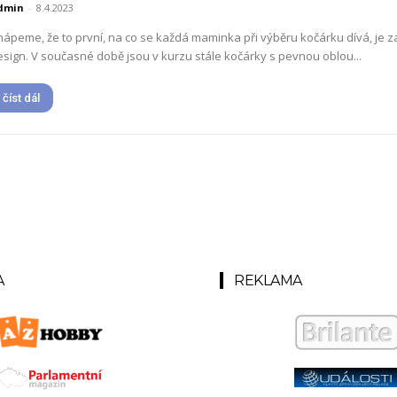
dmin
-
8.4.2023
hápeme, že to první, na co se každá maminka při výběru kočárku dívá, je z
esign. V současné době jsou v kurzu stále kočárky s pevnou oblou...
číst dál
A
REKLAMA