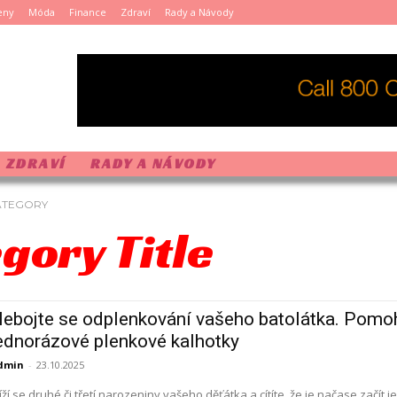
eny
Móda
Finance
Zdraví
Rady a Návody
ZDRAVÍ
RADY A NÁVODY
ATEGORY
gory Title
ebojte se odplenkování vašeho batolátka. Pomo
ednorázové plenkové kalhotky
dmin
-
23.10.2025
íží se druhé či třetí narozeniny vašeho děťátka a cítíte, že je načase začít jej