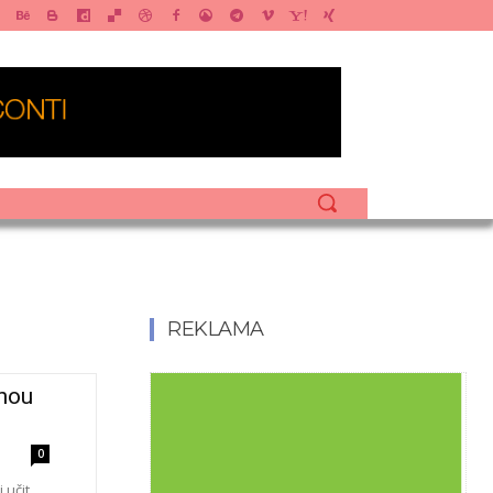
REKLAMA
hou
0
 učit