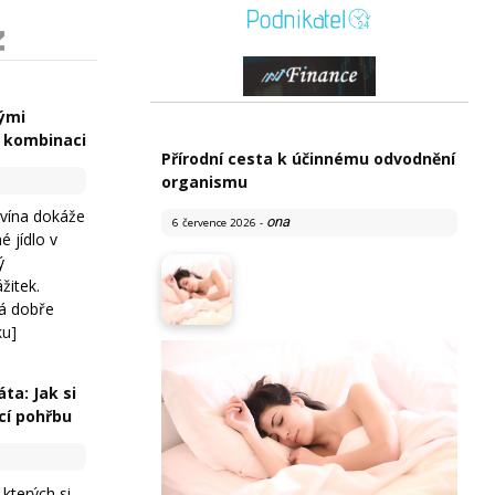
kými
 kombinaci
Přírodní cesta k účinnému odvodnění
organismu
vína dokáže
ona
6 července 2026
-
 jídlo v
ý
žitek.
ná dobře
ku]
ta: Jak si
cí pohřbu
 kterých si