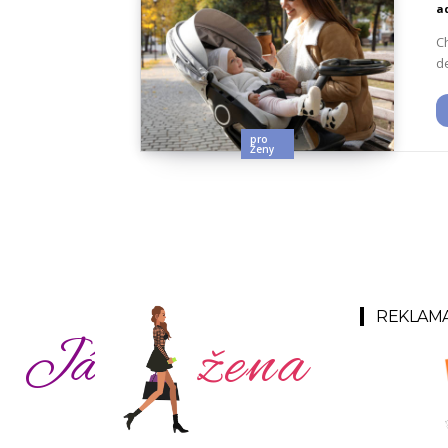
a
C
d
pro
Ženy
REKLAM
žena
Já