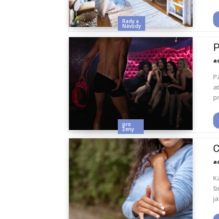
Rady a
Návody
P
a
P
a
p
pro
Ženy
C
a
Ka
ši
ja