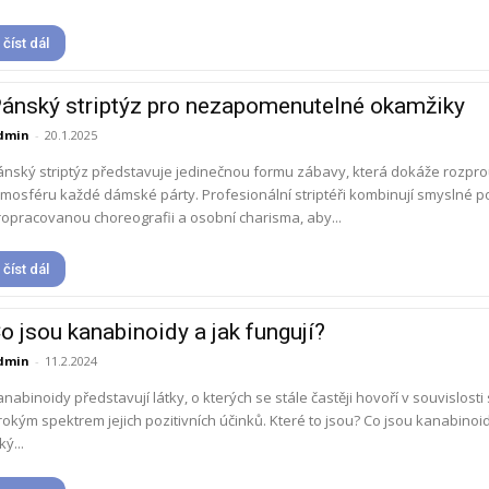
číst dál
ánský striptýz pro nezapomenutelné okamžiky
dmin
-
20.1.2025
ánský striptýz představuje jedinečnou formu zábavy, která dokáže rozpro
tmosféru každé dámské párty. Profesionální striptéři kombinují smyslné p
ropracovanou choreografii a osobní charisma, aby...
číst dál
o jsou kanabinoidy a jak fungují?
dmin
-
11.2.2024
nabinoidy představují látky, o kterých se stále častěji hovoří v souvislosti
rokým spektrem jejich pozitivních účinků. Které to jsou? Co jsou kanabinoidy a
ký...