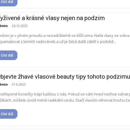
číst dál
yživené a krásné vlasy nejen na podzim
dmin
-
26.10.2023
dzim je v plném proudu a nezadržitelně se blíží zima. Naše vlasy se sotva 
pamatovat z letních radovánek a už je čeká další zátěž v podobě...
číst dál
bjevte žhavé vlasové beauty tipy tohoto podzimu
dmin
-
31.8.2023
oztřepené konečky trápí každou z nás. Pokud se vám hned nechce sahat 
žkách, můžete zvolit méně radikální cestu. Stačí vlasům věnovat trochu čas
číst dál