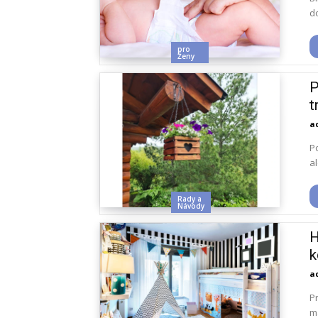
do
pro
Ženy
P
t
a
Po
al
Rady a
Návody
H
k
a
Pr
m