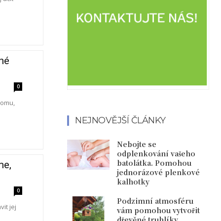
né
0
domu,
NEJNOVĚJŠÍ ČLÁNKY
Nebojte se
odplenkování vašeho
batolátka. Pomohou
me,
jednorázové plenkové
kalhotky
0
Podzimní atmosféru
it jej
vám pomohou vytvořit
dřevěné truhlíky