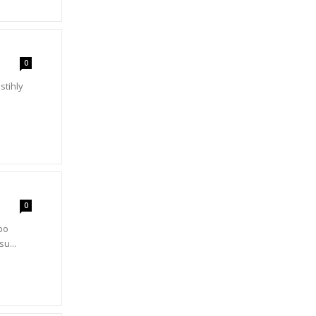
0
stihly
0
po
u...