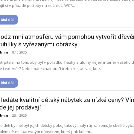
jít si v případě potřeby na nočník či WC?...
číst dál
odzimní atmosféru vám pomohou vytvořit dřevě
ruhlíky s vyřezanými obrázky
dmin
-
8.10.2025
trpíte si na tom, aby byl v pořádku, hezký a útulný nejen interiér vašeho 
e i exteriér? Nebo máte chalupu či třeba restauraci, kde...
číst dál
ledáte kvalitní dětský nábytek za nízké ceny? Ví
de jej prodávají
dmin
-
25.4.2025
o děti by měl být jejich dětský pokoj takový malý ráj na zemi. Je skvělé vybav
alým dětem barevným nábytkem, který pak kolem...