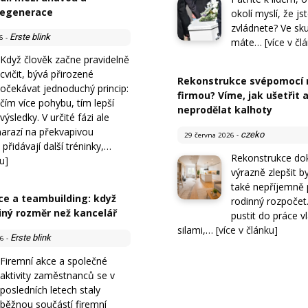
regenerace
okolí myslí, že js
zvládnete? Ve sku
Erste blink
6
-
máte…
[více v čl
Když člověk začne pravidelně
cvičit, bývá přirozené
Rekonstrukce svépomocí 
očekávat jednoduchý princip:
firmou? Víme, jak ušetřit 
čím více pohybu, tím lepší
neprodělat kalhoty
výsledky. V určité fázi ale
narazí na překvapivou
czeko
29 června 2026
-
přidávají další tréninky,…
Rekonstrukce do
u]
výrazně zlepšit by
také nepříjemně 
ce a teambuilding: když
rodinný rozpočet.
iný rozměr než kancelář
pustit do práce v
silami,…
[více v článku]
Erste blink
26
-
Firemní akce a společné
aktivity zaměstnanců se v
posledních letech staly
běžnou součástí firemní