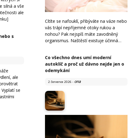
te silná a vše
tečnosti ale
ánku]
Cítíte se nafouklí, přibýváte na váze nebo
vás trápí nepříjemné otoky rukou a
nohou? Pak nejspíš máte zavodněný
nebo s
organismus. Naštěstí existuje účinná…
a
Co všechno dnes umí moderní
autoklíč a proč už dávno nejde jen o
odemykání
káže
dlení, ale
ona
2 července 2026
-
provětrat
 Vyplatí se
lastními