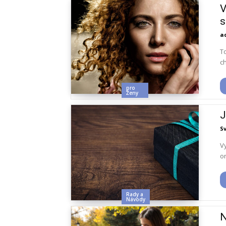
V
s
a
T
ch
pro
Ženy
J
S
V
or
Rady a
Návody
N