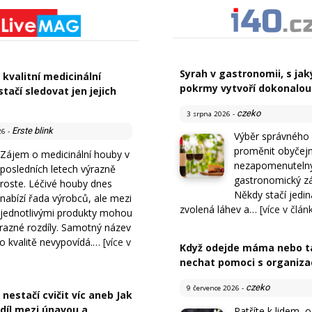
Syrah v gastronomii, s ja
 kvalitní medicinální
pokrmy vytvoří dokonalou
tačí sledovat jen jejich
czeko
3 srpna 2026
-
Erste blink
26
-
Výběr správného 
proměnit obyčejné
Zájem o medicinální houby v
nezapomenuteln
posledních letech výrazně
gastronomický zá
roste. Léčivé houby dnes
Někdy stačí jedi
nabízí řada výrobců, ale mezi
zvolená láhev a…
[více v člán
jednotlivými produkty mohou
ýrazné rozdíly. Samotný název
 o kvalitě nevypovídá.…
[více v
Když odejde máma nebo tá
nechat pomoci s organiza
czeko
9 července 2026
-
nestačí cvičit víc aneb Jak
díl mezi únavou a
Patříte k lidem, o