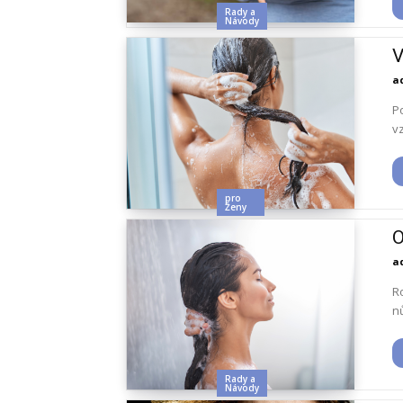
Rady a
Návody
V
a
Po
vz
pro
Ženy
O
a
R
nů
Rady a
Návody