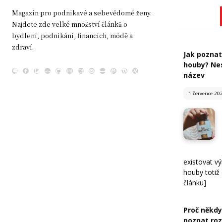
Magazín pro podnikavé a sebevědomé ženy.
Najdete zde velké množství článků o
bydlení, podnikání, financích, módě a
zdraví.
Jak poznat
houby? Nes
název
1 července 20
existovat v
houby totiž
článku]
Proč někdy 
poznat roz