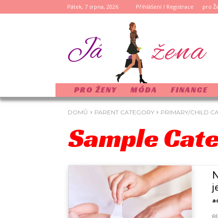
Pátek, 7 srpna, 2026
Přihlášení / Registrace
pro Ž
žena
Já
PRO ŽENY
MÓDA
FINANCE
DOMŮ
PARENT CATEGORY
PRIMARY/CHILD C
Sample Cate
N
j
a
Bl