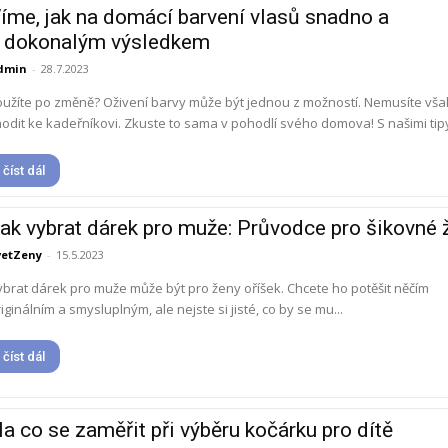
íme, jak na domácí barvení vlasů snadno a
 dokonalým výsledkem
dmin
-
28.7.2023
oužíte po změně? Oživení barvy může být jednou z možností. Nemusíte vš
odit ke kadeřníkovi. Zkuste to sama v pohodlí svého domova! S našimi tipy 
číst dál
ak vybrat dárek pro muže: Průvodce pro šikovné 
vetZeny
-
15.5.2023
ybrat dárek pro muže může být pro ženy oříšek. Chcete ho potěšit něčím
iginálním a smysluplným, ale nejste si jisté, co by se mu...
číst dál
a co se zaměřit při výběru kočárku pro dítě