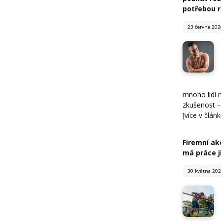
potřebou 
23 června 202
mnoho lidí 
zkušenost – 
[více v článk
Firemní ak
má práce j
30 května 20