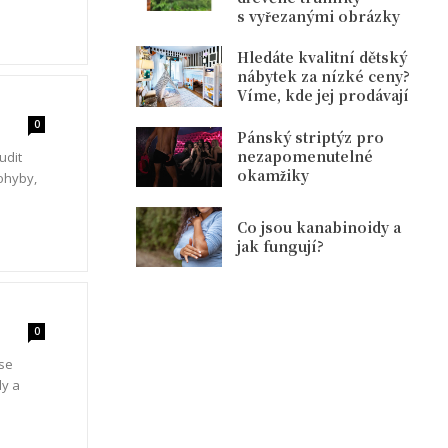
s vyřezanými obrázky
Hledáte kvalitní dětský
nábytek za nízké ceny?
Víme, kde jej prodávají
0
Pánský striptýz pro
nezapomenutelné
udit
okamžiky
ohyby,
Co jsou kanabinoidy a
jak fungují?
0
 se