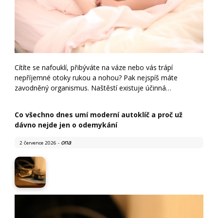
Cítíte se nafouklí, přibýváte na váze nebo vás trápí
nepříjemné otoky rukou a nohou? Pak nejspíš máte
zavodněný organismus. Naštěstí existuje účinná…
Co všechno dnes umí moderní autoklíč a proč už
dávno nejde jen o odemykání
ona
2 července 2026
-