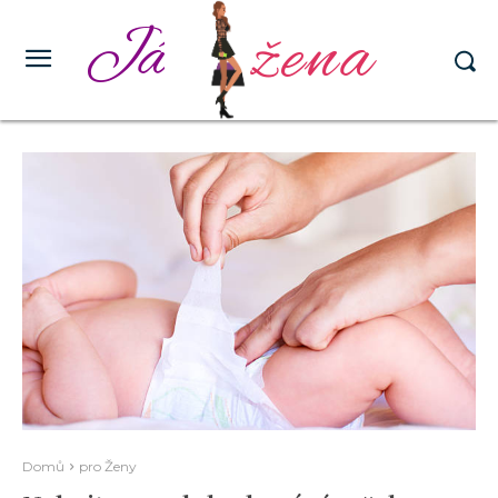
žena
Já
Domů
pro Ženy