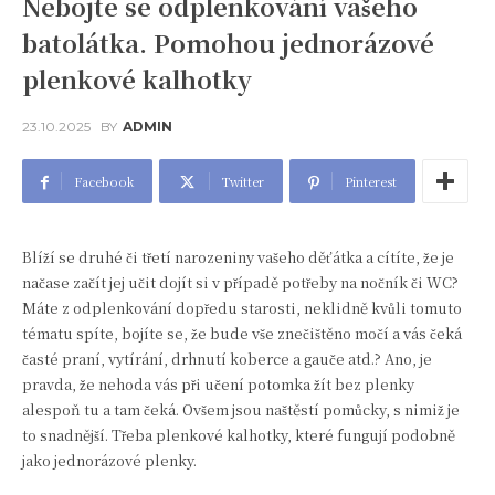
Nebojte se odplenkování vašeho
batolátka. Pomohou jednorázové
plenkové kalhotky
23.10.2025
BY
ADMIN
Facebook
Twitter
Pinterest
Blíží se druhé či třetí narozeniny vašeho děťátka a cítíte, že je
načase začít jej učit dojít si v případě potřeby na nočník či WC?
Máte z odplenkování dopředu starosti, neklidně kvůli tomuto
tématu spíte, bojíte se, že bude vše znečištěno močí a vás čeká
časté praní, vytírání, drhnutí koberce a gauče atd.? Ano, je
pravda, že nehoda vás při učení potomka žít bez plenky
alespoň tu a tam čeká. Ovšem jsou naštěstí pomůcky, s nimiž je
to snadnější. Třeba plenkové kalhotky, které fungují podobně
jako jednorázové plenky.