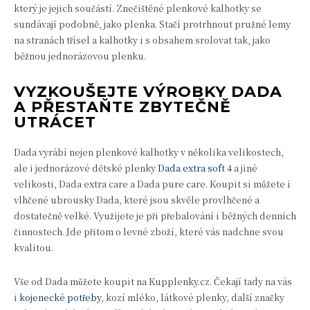
který je jejich součástí. Znečištěné plenkové kalhotky se
sundávají podobně, jako plenka. Stačí protrhnout pružné lemy
na stranách třísel a kalhotky i s obsahem srolovat tak, jako
běžnou jednorázovou plenku.
VYZKOUŠEJTE VÝROBKY DADA
A PŘESTAŇTE ZBYTEČNĚ
UTRÁCET
Dada vyrábí nejen plenkové kalhotky v několika velikostech,
ale i jednorázové dětské plenky
Dada extra soft 4
a jiné
velikosti, Dada extra care a Dada pure care. Koupit si můžete i
vlhčené ubrousky Dada, které jsou skvěle provlhčené a
dostatečně velké. Využijete je při přebalování i běžných denních
činnostech. Jde přitom o levné zboží, které vás nadchne svou
kvalitou.
Vše od Dada můžete koupit na Kupplenky.cz. Čekají tady na vás
i
kojenecké potřeby
, kozí mléko, látkové plenky, další značky