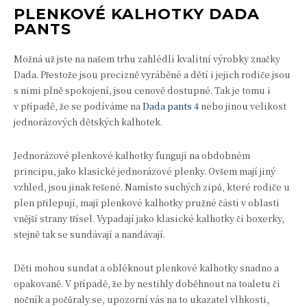
PLENKOVÉ KALHOTKY DADA
PANTS
Možná už jste na našem trhu zahlédli kvalitní výrobky značky
Dada. Přestože jsou precizně vyráběné a dětí i jejich rodiče jsou
s nimi plně spokojení, jsou cenově dostupné. Tak je tomu i
v případě, že se podíváme na
Dada pants 4
nebo jinou velikost
jednorázových dětských kalhotek.
Jednorázové plenkové kalhotky fungují na obdobném
principu, jako klasické jednorázové plenky. Ovšem mají jiný
vzhled, jsou jinak řešené. Namísto suchých zipů, které rodiče u
plen přilepují, mají plenkové kalhotky pružné části v oblasti
vnější strany třísel. Vypadají jako klasické kalhotky či boxerky,
stejně tak se sundávají a nandávají.
Děti mohou sundat a obléknout plenkové kalhotky snadno a
opakovaně. V případě, že by nestihly doběhnout na toaletu či
nočník a počůraly se, upozorní vás na to ukazatel vlhkosti,