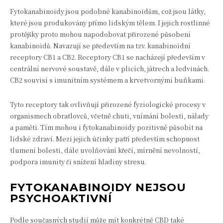
Fytokanabinoidy jsou podobné kanabinoidům, což jsou látky,
které jsou produkovány přímo lidským tělem. I jejich rostlinné
protějšky proto mohou napodobovat přirozené působení
kanabinoidů. Navazují se především na tzv. kanabinoidní
receptory CB1 a CB2. Receptory CB1 se nacházejí především v
centrální nervové soustavě, dále v plicích, játrech a ledvinách.
CB2 souvisí s imunitním systémem a krvetvornými buňkami.
Tyto receptory tak ovlivňují přirozené fyziologické procesy v
organismech obratlovců, včetně chuti, vnímání bolesti, nálady
a paměti. Tím mohou i fytokanabinoidy pozitivně působit na
lidské zdraví. Mezi jejich účinky patří především schopnost
tlumení bolesti, dále uvolňování křečí, mírnění nevolností,
podpora imunity či snížení hladiny stresu.
FYTOKANABINOIDY NEJSOU
PSYCHOAKTIVNÍ
Podle současných studií může mít konkrétně CBD také