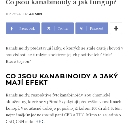
Co jsou kanabinoidy a jak fungují?
11.2.2024
BY
ADMIN
Facebook
Twitter
Pinterest
Kanabinoidy představují látky, o kterých se stále častěji hovoří v
souvislosti se širokým spektrem jejich pozitivních účinků.
Které to jsou?
CO JSOU KANABINOIDY A JAKÝ
MAJÍ EFEKT
Kanabinoidy, respektive fytokanabinoidy jsou chemické
sloučeniny, které se v přírodě vyskytují především v rostlinách
konopí. V současné době je popsáno již kolem 100 druhů. K těm
nejznámějším jednoznačně patří CBD a THC. Mimo to se jedná o
CBG, CBN nebo
HHC
.