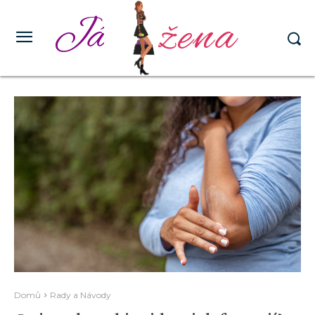
žena
Já
Domů
Rady a Návody