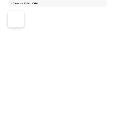
Ještě před několika desítkami let měl autoklíč jediný úkol, a
to odemknout dveře a umožnit nastartování motoru. Šlo o
čistě mechanickou součástku,…
Proč se pneumatiky nesjíždějí rovnoměrně a co vám
tím auto říká
ona
2 července 2026
-