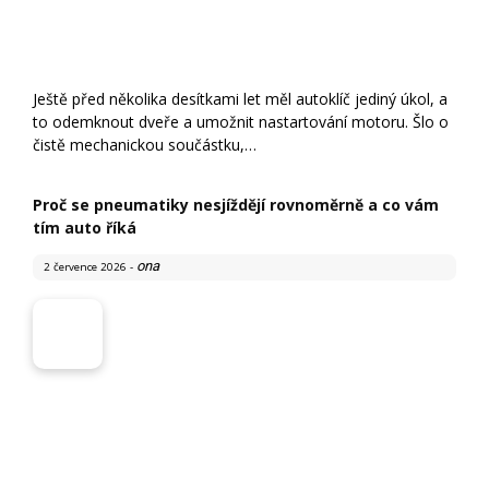
Pneumatiky představují jediný kontakt automobilu s
vozovkou. Jejich stav proto nevypovídá jen o tom, kolik