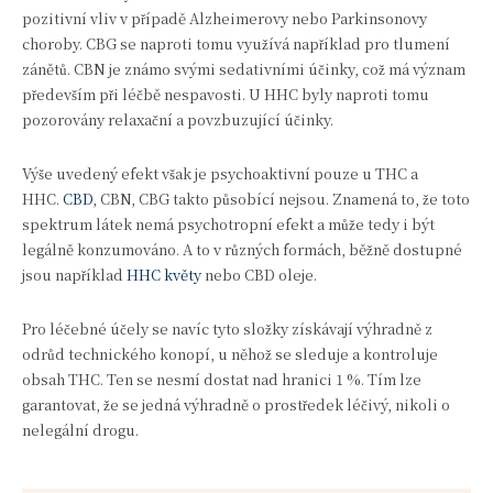
pozitivní vliv v případě Alzheimerovy nebo Parkinsonovy
choroby. CBG se naproti tomu využívá například pro tlumení
zánětů. CBN je známo svými sedativními účinky, což má význam
především při léčbě nespavosti. U HHC byly naproti tomu
pozorovány relaxační a povzbuzující účinky.
Výše uvedený efekt však je psychoaktivní pouze u THC a
HHC.
CBD
, CBN, CBG takto působící nejsou. Znamená to, že toto
spektrum látek nemá psychotropní efekt a může tedy i být
legálně konzumováno. A to v různých formách, běžně dostupné
jsou například
HHC květy
nebo CBD oleje.
Pro léčebné účely se navíc tyto složky získávají výhradně z
odrůd technického konopí, u něhož se sleduje a kontroluje
obsah THC. Ten se nesmí dostat nad hranici 1 %. Tím lze
garantovat, že se jedná výhradně o prostředek léčivý, nikoli o
nelegální drogu.