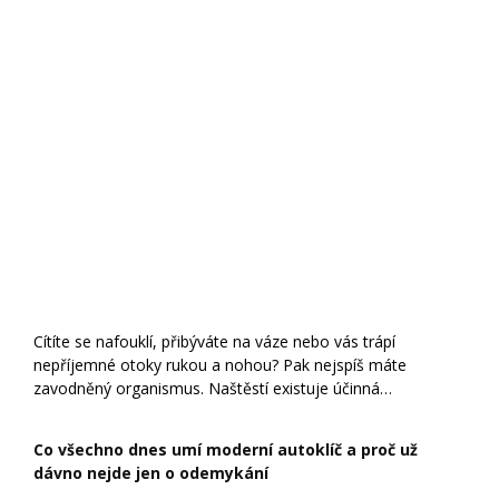
Cítíte se nafouklí, přibýváte na váze nebo vás trápí
nepříjemné otoky rukou a nohou? Pak nejspíš máte
zavodněný organismus. Naštěstí existuje účinná…
Co všechno dnes umí moderní autoklíč a proč už
dávno nejde jen o odemykání
ona
2 července 2026
-