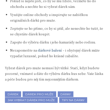
Pokud si nejste jisti, co by se mu líbilo, vezměte ho do
obchodu a nechte ho si vybrat dárek sám.
Využijte online obchody a inspirujte se nabídkou
originálních dárků pro muže.
Zeptejte se ho přímo, co by si přál, ale nenechte ho tušit, že
se chystáte dárek koupit.
Zapojte do výběru dárku i jeho kamarády nebo rodinu.
Nezapomeňte na
dárkové balení
– i obyčejný dárek může
vypadat luxusně, pokud ho krásně zabalíte.
Vybrat dárek pro muže nemusí být těžké. Stačí, když budete
pozorné, vnímavé a dáte do výběru dárku kus sebe. Vaše láska
a péče budou pro něj tím nejcennějším dárkem.
DÁREK
DÁREK PRO MUŽE
DÁRKY
JAK VYBRAT DÁREK PRO MUŽE
TIPY NA DÁRKY