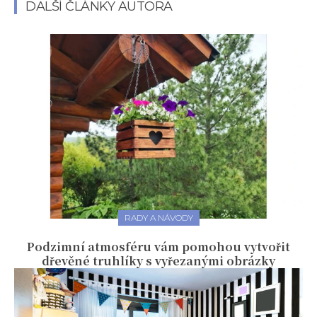
DALŠÍ ČLÁNKY AUTORA
RADY A NÁVODY
Podzimní atmosféru vám pomohou vytvořit
dřevěné truhlíky s vyřezanými obrázky