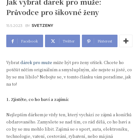
Jak vybrat dárek pro muže:
Průvodce pro šikovné ženy
15.5.2023
BY
SVETZENY
Facebook
Twitter
Pinterest
Vybrat
dárek pro muže
může být pro ženy oříšek. Chcete ho
potěšit něčím originálním a smysluplným, ale nejste si jisté, co
by se mu líbilo? Nebojte se, v tomto článku vám poradíme, jak
na to!
1. Zjistěte, co ho baví a zajímá:
Nejlepším dárkem je vždy ten, který vychází ze zájmů a koníčků
obdarovaného. Zamyslete se nad tím, co rád dělá, co ho baví a
co by se mu mohlo líbit. Zajímá se o sport, auta, elektroniku,
technologie, vaření, cestování, rybaření, nebo má jiná