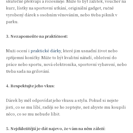
skutečně překvapí a rozesměje. Může to být zážitek, voucher na
kurz, lístky na sportovní utkání, originální gadget, ručně
vyrobený dárek s osobním věnováním, nebo třeba piknik v
parku.
3. Nezapomeňte na praktičnost:
Muži ocení i
praktické dárky
, které jim usnadní život nebo
zpříjemní koníčky. Může to být kvalitní nářadí, oblečení do
práce nebo sportu, nová elektronika, sportovní vybavení, nebo
třeba sada na grilování.
4. Respektujte jeho vkus:
Dárek by měl odpovídat jeho vkusu a stylu. Pokud si nejste
jisti, co se mu líbí, raději se ho zeptejte, než abyste mu koupili
něco, co se mu nebude líbit.
5. Nejdůležitější je dát najevo, že vám na něm záleží: