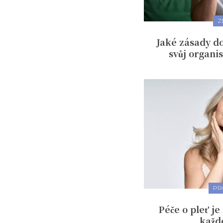
Z
Jaké zásady do
svůj organi
PR
Péče o pleť je
každ