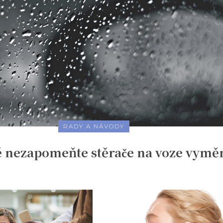
RADY A NÁVODY
 nezapomeňte stěrače na voze vyměn