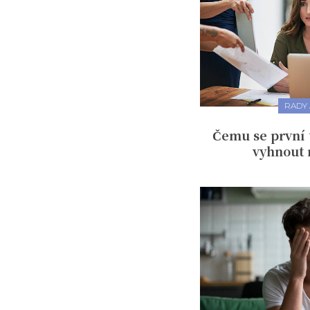
RADY 
Čemu se první 
vyhnout r