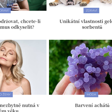
DRAVÍ
ZDRAVÍ
držovat, chcete-li
Unikátní vlastnosti ge
smus odkyselit?
sorbentů
O ŽENY
MÓDA
 nezbytně nutná v
Barvení achátů
ém věku