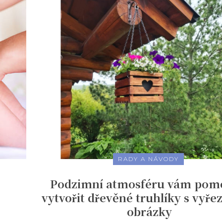
RADY A NÁVODY
Podzimní atmosféru vám po
é
vytvořit dřevěné truhlíky s vyř
obrázky