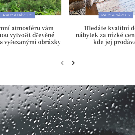
RADY A NÁVODY
RADY A NÁVODY
mní atmosféru vám
Hledáte kvalitní 
ou vytvořit dřevěné
nábytek za nízké cen
 s vyřezanými obrázky
kde jej prodáva