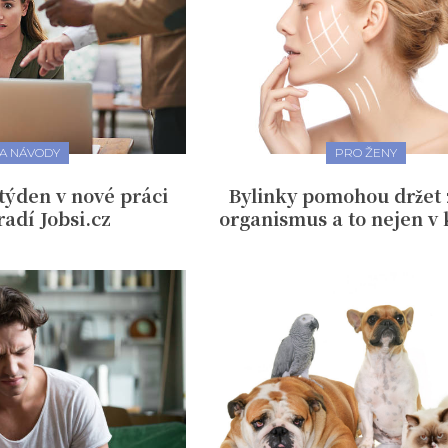
A NÁVODY
PRO ŽENY
týden v nové práci
Bylinky pomohou držet
adí Jobsi.cz
organismus a to nejen v