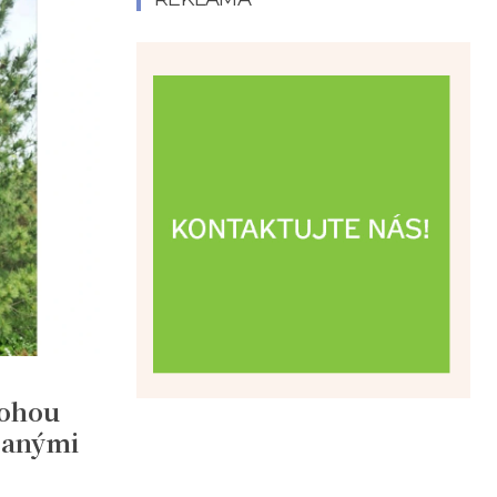
mohou
ezanými