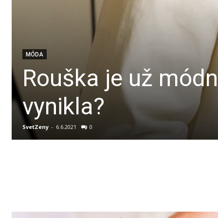
MÓDA
Rouška je už módní 
vynikla?
SvetZeny
-
6.6.2021
0