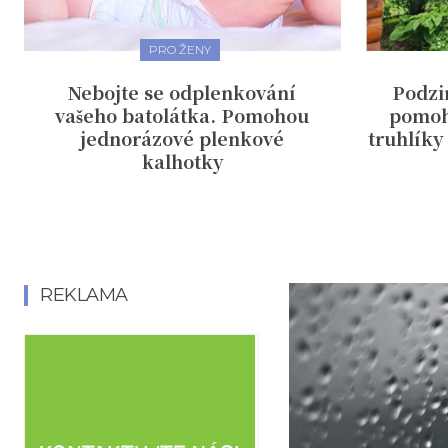
PRO ŽENY
Nebojte se odplenkování
Podzi
vašeho batolátka. Pomohou
pomoh
jednorázové plenkové
truhlíky
kalhotky
REKLAMA