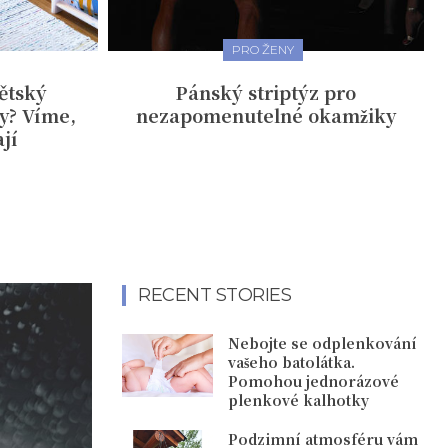
PRO ŽENY
dětský
Pánský striptýz pro
y? Víme,
nezapomenutelné okamžiky
jí
RECENT STORIES
Nebojte se odplenkování
vašeho batolátka.
Pomohou jednorázové
plenkové kalhotky
Podzimní atmosféru vám