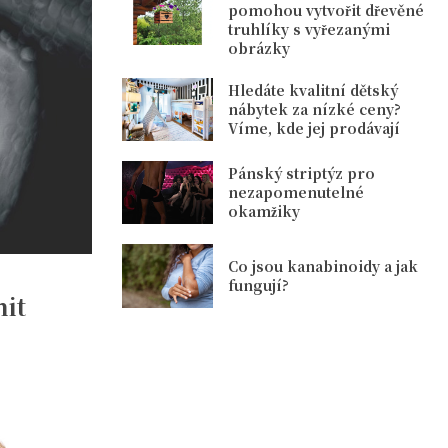
pomohou vytvořit dřevěné
truhlíky s vyřezanými
obrázky
Hledáte kvalitní dětský
nábytek za nízké ceny?
Víme, kde jej prodávají
Pánský striptýz pro
nezapomenutelné
okamžiky
Co jsou kanabinoidy a jak
fungují?
it