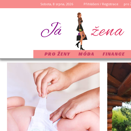
Sobota, 8 srpna, 2026
Přihlášení / Registrace
pro 
žena
Já
PRO ŽENY
MÓDA
FINANCE