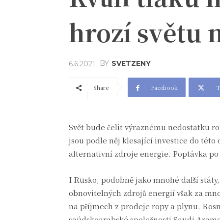
hrozí světu 
BY
SVETZENY
6.6.2021
Share
Facebook
T
Svět bude čelit výraznému nedostatku rop
jsou podle něj klesající investice do této 
alternativní zdroje energie. Poptávka po 
I Rusko, podobně jako mnohé další státy, 
obnovitelných zdrojů energií však za mn
na příjmech z prodeje ropy a plynu. Ros
saúdskoarabské společnosti Saudi Aramco