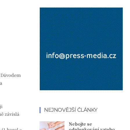
n. Důvodem
na
ji
NEJNOVĚJŠÍ ČLÁNKY
ě závislá
Nebojte se
(1 barel =
odplenkování vašeho