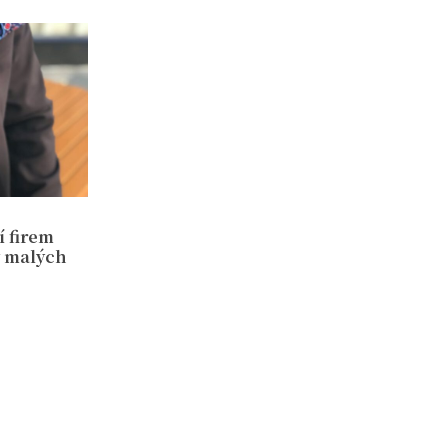
 firem
y malých