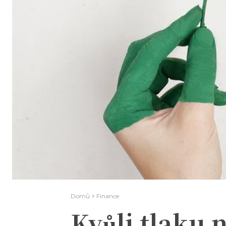
Domů
Finance
Kvůli tlaku 