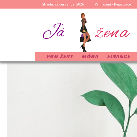
Středa, 22 července, 2026
Přihlášení / Registrace
žena
Já
PRO ŽENY
MÓDA
FINANCE