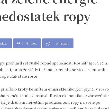
nedostatek ropy
witter
Pinterest
WhatsApp
y, prohlásil šéf ruské ropné společnosti Rosněfť Igor Seči
oblasti, protože vlády tlačí na firmy, aby se více orientovali 
ropě však stále roste.
přislíbilo kroky ke snížení emisí skleníkových plynů, v rozvo
oha zeměmi stále zaostává. Ruská ekonomika je zároveň siln
něfť je druhým největším producentem ropy na světě po
. Produkce firmy dosahuje více než 4 miliony barelů denně 