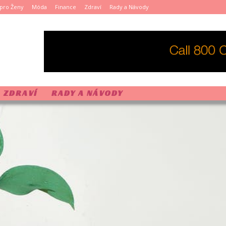
pro Ženy
Móda
Finance
Zdraví
Rady a Návody
ZDRAVÍ
RADY A NÁVODY