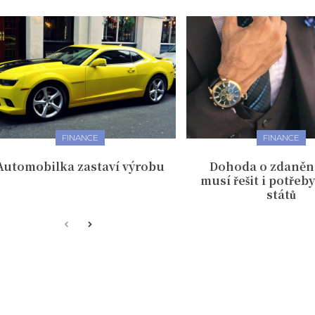
FINANCE
FINANCE
Automobilka zastaví výrobu
Dohoda o zdanění
musí řešit i potřeb
států