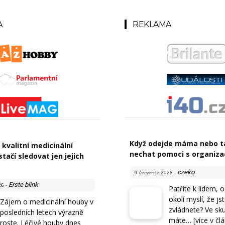
A
REKLAMA
Když odejde máma nebo tá
 kvalitní medicinální
nechat pomoci s organiza
tačí sledovat jen jejich
czeko
9 července 2026
-
Erste blink
26
-
Patříte k lidem, o
okolí myslí, že js
Zájem o medicinální houby v
zvládnete? Ve sku
posledních letech výrazně
máte…
[více v čl
roste. Léčivé houby dnes