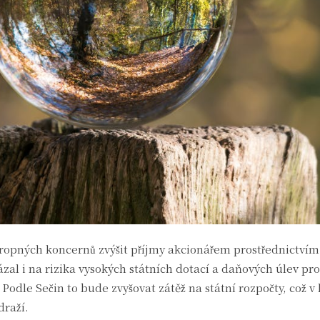
í ropných koncernů zvýšit příjmy akcionářem prostřednictví
al i na rizika vysokých státních dotací a daňových úlev pro
Podle Sečin to bude zvyšovat zátěž na státní rozpočty, což 
draží.