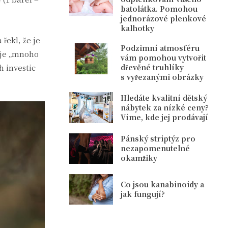
batolátka. Pomohou
jednorázové plenkové
kalhotky
řekl, že je
Podzimní atmosféru
 je „mnoho
vám pomohou vytvořit
h investic
dřevěné truhlíky
s vyřezanými obrázky
Hledáte kvalitní dětský
nábytek za nízké ceny?
Víme, kde jej prodávají
Pánský striptýz pro
nezapomenutelné
okamžiky
Co jsou kanabinoidy a
jak fungují?