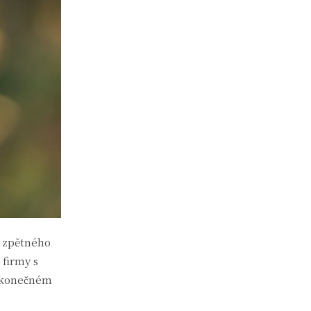
m zpětného
 firmy s
v konečném