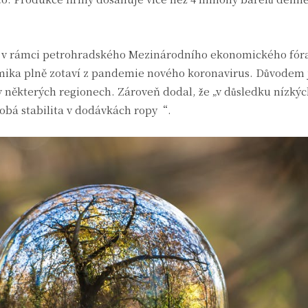
 v rámci petrohradského Mezinárodního ekonomického fóra 
omika plně zotaví z pandemie nového koronavirus. Důvodem
 některých regionech. Zároveň dodal, že „v důsledku nízkýc
obá stabilita v dodávkách ropy“.