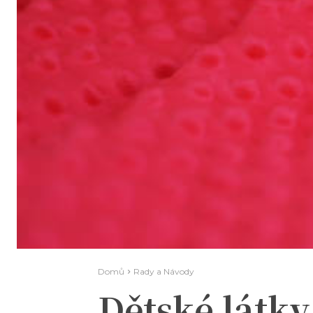
Domů
Rady a Návody
Dětské látky