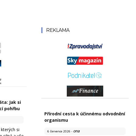
REKLAMA
ta: Jak si
cí pohřbu
Přírodní cesta k účinnému odvodnění
organismu
 kterých si
ona
6 července 2026
-
te silná a vše