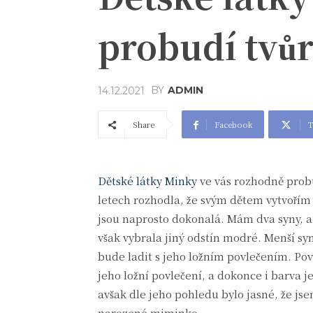
probudí tvůr
BY
ADMIN
14.12.2021
Share
Facebook
T
Dětské látky Minky
ve vás rozhodně probu
letech rozhodla, že svým dětem vytvořím
jsou naprosto dokonalá. Mám dva syny, a
však vybrala jiný odstín modré. Menší syn 
bude ladit s jeho ložním povlečením. Pov
jeho ložní povlečení, a dokonce i barva j
avšak dle jeho pohledu bylo jasné, že jse
narozené miminko.