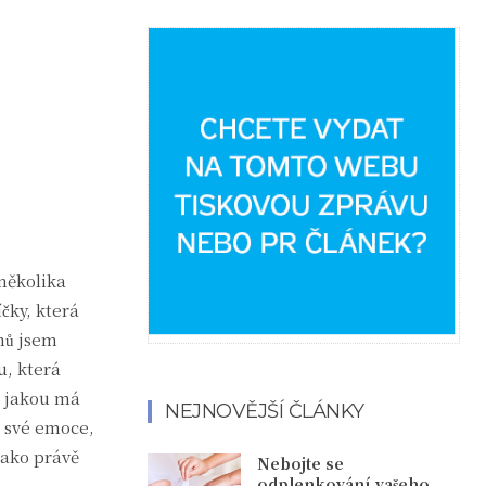
několika
čky, která
nů jsem
u, která
, jakou má
NEJNOVĚJŠÍ ČLÁNKY
o své emoce,
jako právě
Nebojte se
odplenkování vašeho