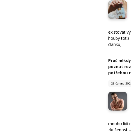
existovat v
houby totiž
článku]
Proč někdy 
poznat roz
potřebou 
23 června 202
mnoho lidí 
zkušenost – 