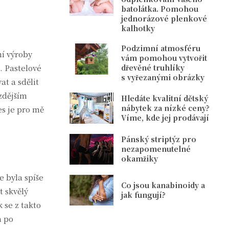
batolátka. Pomohou
jednorázové plenkové
kalhotky
Podzimní atmosféru
ní výroby
vám pomohou vytvořit
á. Pastelové
dřevěné truhlíky
s vyřezanými obrázky
at a sdělit
ozdějším
Hledáte kvalitní dětský
nábytek za nízké ceny?
es je pro mě
Víme, kde jej prodávají
Pánský striptýz pro
nezapomenutelné
okamžiky
e byla spíše
Co jsou kanabinoidy a
t skvělý
jak fungují?
 se z takto
m po