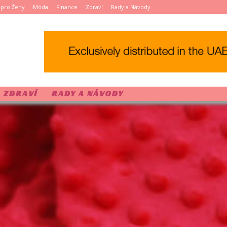
pro Ženy
Móda
Finance
Zdraví
Rady a Návody
ZDRAVÍ
RADY A NÁVODY