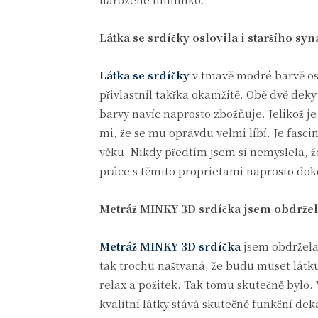
Látka se srdíčky oslovila i staršího sy
Látka se srdíčky
v tmavě modré barvě oslo
přivlastnil takřka okamžitě. Obě dvě deky 
barvy navíc naprosto zbožňuje. Jelikož je
mi, že se mu opravdu velmi líbí. Je fasci
věku. Nikdy předtím jsem si nemyslela, že 
práce s těmito proprietami naprosto doko
Metráž MINKY 3D srdíčka jsem obdrže
Metráž MINKY 3D srdíčka
jsem obdržela
tak trochu naštvaná, že budu muset látku 
relax a požitek. Tak tomu skutečně bylo. 
kvalitní látky stává skutečně funkční de