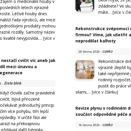
Zájem o medicinální houby v
zvládnete? Ve sku
posledních letech výrazně
máte…
[více v čl
roste. Léčivé houby dnes
nabízí řada výrobců, ale mezi
jednotlivými produkty mohou
Rekonstrukce svépomocí 
ýrazné rozdíly. Samotný název
firmou? Víme, jak ušetřit 
 o kvalitě nevypovídá.…
[více v
neprodělat kalhoty
czeko
29 června 2026
-
nestačí cvičit víc aneb Jak
Rekonstrukce do
díl mezi únavou a
výrazně zlepšit by
regenerace
také nepříjemně 
rodinný rozpočet.
Erste blink
6
-
pustit do práce v
silami,…
[více v článku]
Když člověk začne pravidelně
cvičit, bývá přirozené
očekávat jednoduchý princip:
Revize plynu v rodinném 
čím více pohybu, tím lepší
součást odpovědné péče 
výsledky. V určité fázi ale
narazí na překvapivou
czeko
16 června 2026
-
přidávají další tréninky,…