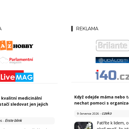
A
REKLAMA
Když odejde máma nebo tá
 kvalitní medicinální
nechat pomoci s organiza
tačí sledovat jen jejich
czeko
9 července 2026
-
Erste blink
26
-
Patříte k lidem, o
okolí myslí, že js