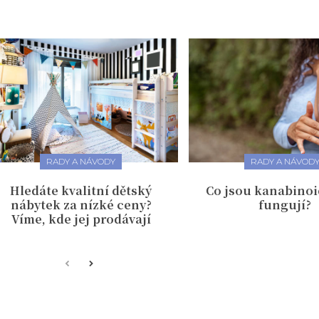
RADY A NÁVODY
RADY A NÁVOD
Hledáte kvalitní dětský
Co jsou kanabinoi
nábytek za nízké ceny?
fungují?
Víme, kde jej prodávají