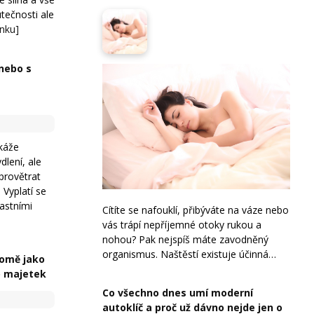
tečnosti ale
ánku]
nebo s
a
káže
dlení, ale
provětrat
 Vyplatí se
lastními
Cítíte se nafouklí, přibýváte na váze nebo
vás trápí nepříjemné otoky rukou a
nohou? Pak nejspíš máte zavodněný
organismus. Naštěstí existuje účinná…
domě jako
o majetek
Co všechno dnes umí moderní
autoklíč a proč už dávno nejde jen o