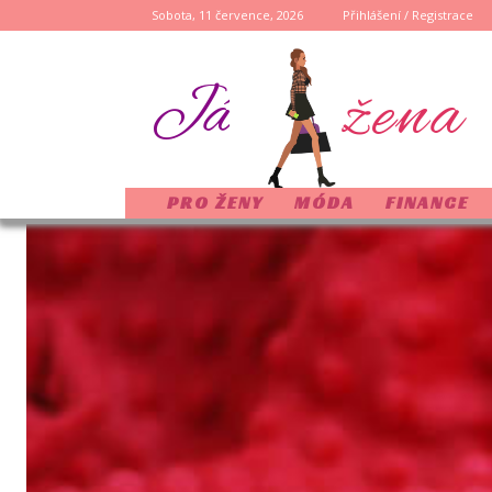
Sobota, 11 července, 2026
Přihlášení / Registrace
žena
Já
PRO ŽENY
MÓDA
FINANCE