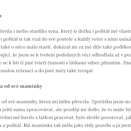
na
vila i mého staršího syna, který si dečku i polštář mé vlast
i polštář si tak vzal do své postele a každý večer s nimi usín
 také o něco málo starší, dokázal mi za mé dílo také poděkov
nující, že jsem se k tvoření podobných věcí odhodlala až v p
se k šití či jiné tvůrčí činnosti s látkami vůbec přinutím. Dn
nalou relaxací a do jisté míry také terapií.
la od své maminky
 od své maminky, která mi látku přivezla. Zpočátku jsem sic
ještě sama zpracovávat, ale později mi došlo, že to může bý
Velmi mě bavilo s látkou pracovat, bylo skvělé pozorovat, jak
ka a polštář. Má maminka tak měla jako vždy pravdu a já jse