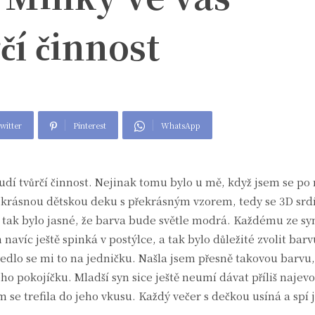
čí činnost
witter
Pinterest
WhatsApp
dí tvůrčí činnost. Nejinak tomu bylo u mě, když jsem se po 
 krásnou dětskou deku s překrásným vzorem, tedy se 3D srdí
 tak bylo jasné, že barva bude světle modrá. Každému ze sy
navíc ještě spinká v postýlce, a tak bylo důležité zvolit barv
edlo se mi to na jedničku. Našla jsem přesně takovou barvu
eho pokojíčku. Mladší syn sice ještě neumí dávat příliš najev
m se trefila do jeho vkusu. Každý večer s dečkou usíná a spí 