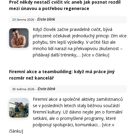
Proč někdy nestačí cvičit víc aneb Jak poznat rozdíl
mezi únavou a potřebou regenerace
Erste blink
23 června 2026
-
Když člověk začne pravidelně cvičit, bývá
přirozené očekávat jednoduchý princip: čím více
pohybu, tím lepší výsledky. V určité fázi ale
mnoho lidí narazí na překvapivou zkušenost –
přidávají další tréninky,…
[více v článku]
Firemní akce a teambuilding: když má práce jiný
rozměr než kancelář
Erste blink
30 května 2026
-
Firemní akce a společné aktivity zaměstnanců
se v posledních letech staly běžnou součástí
firemní kultury. Už dávno nejde jen o formální
setkání, ale o promyšlené programy, které
podporují spolupráci, komunikaci…
[více v
článku]