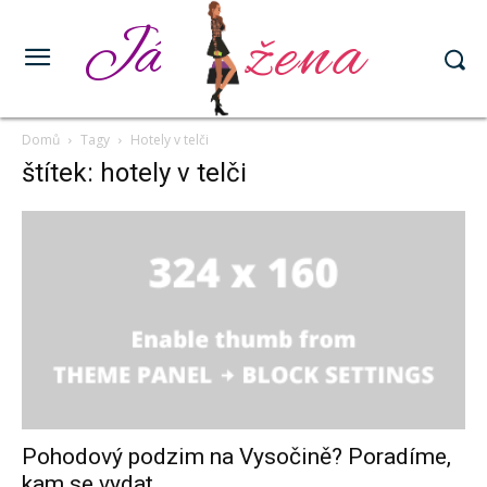
žena
Já
Domů
Tagy
Hotely v telči
štítek: hotely v telči
Pohodový podzim na Vysočině? Poradíme,
kam se vydat