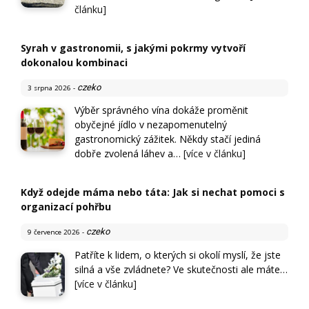
článku]
Syrah v gastronomii, s jakými pokrmy vytvoří
dokonalou kombinaci
czeko
3 srpna 2026
-
Výběr správného vína dokáže proměnit
obyčejné jídlo v nezapomenutelný
gastronomický zážitek. Někdy stačí jediná
dobře zvolená láhev a…
[více v článku]
Když odejde máma nebo táta: Jak si nechat pomoci s
organizací pohřbu
czeko
9 července 2026
-
Patříte k lidem, o kterých si okolí myslí, že jste
silná a vše zvládnete? Ve skutečnosti ale máte…
[více v článku]