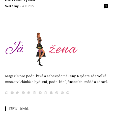
SvetZeny
-
4.10.2022
3
žena
Já
Magazín pro podnikavé a sebevědomé ženy. Najdete zde velké
množství článků o bydlení, podnikání, financích, módě a zdraví.
REKLAMA